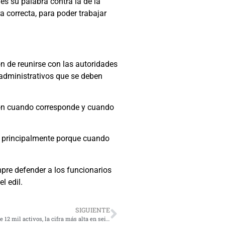
es su palabra contra la de la
 correcta, para poder trabajar
on de reunirse con las autoridades
administrativos que se deben
ción cuando corresponde y cuando
d, principalmente porque cuando
mpre defender a los funcionarios
l edil.
SIGUIENTE
Minsal informó este jueves 3.134 contagios Covid-19 y más de 12 mil activos, la cifra más alta en seis meses