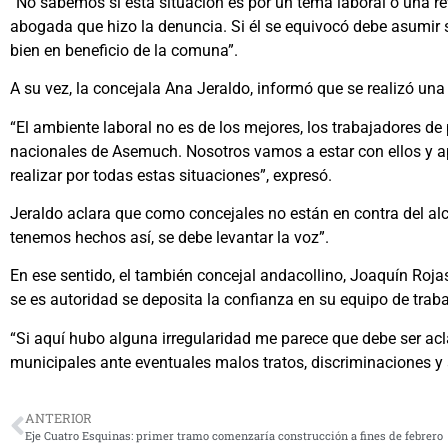
“No sabemos si esta situación es por un tema laboral o una rev
abogada que hizo la denuncia. Si él se equivocó debe asumir s
bien en beneficio de la comuna”.
A su vez, la concejala Ana Jeraldo, informó que se realizó una
“El ambiente laboral no es de los mejores, los trabajadores de
nacionales de Asemuch. Nosotros vamos a estar con ellos y a
realizar por todas estas situaciones”, expresó.
Jeraldo aclara que como concejales no están en contra del al
tenemos hechos así, se debe levantar la voz”.
En ese sentido, el también concejal andacollino, Joaquín Roja
se es autoridad se deposita la confianza en su equipo de traba
“Si aquí hubo alguna irregularidad me parece que debe ser acl
municipales ante eventuales malos tratos, discriminaciones y 
ANTERIOR
Eje Cuatro Esquinas: primer tramo comenzaría construcción a fines de febrero