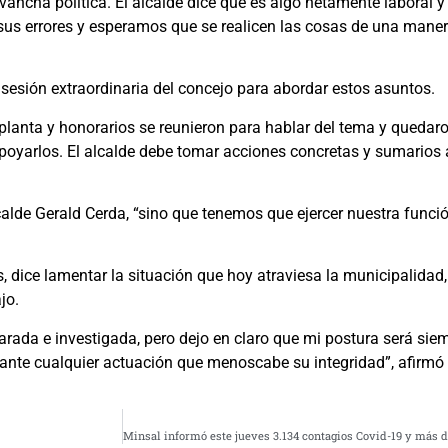
ancha política. El alcalde dice que es algo netamente laboral y 
us errores y esperamos que se realicen las cosas de una manera
 sesión extraordinaria del concejo para abordar estos asuntos.
 planta y honorarios se reunieron para hablar del tema y quedar
poyarlos. El alcalde debe tomar acciones concretas y sumarios 
calde Gerald Cerda, “sino que tenemos que ejercer nuestra fun
s, dice lamentar la situación que hoy atraviesa la municipalida
jo.
arada e investigada, pero dejo en claro que mi postura será sie
ante cualquier actuación que menoscabe su integridad”, afirmó e