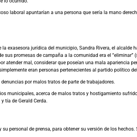
 lo ocurrido.
acoso laboral apuntarían a una persona que sería la mano derec
la exasesora jurídica del municipio, Sandra Rivera, el alcalde 
e de sus promesas de campaña a la comunidad era el “eliminar” (
or atender mal, considerar que poseían una mala apariencia per
mplemente eran personas pertenecientes al partido político del e
s denuncias por malos tratos de parte de trabajadores.
ios municipales, acerca de malos tratos y hostigamiento sufrido
 y tía de Gerald Cerda.
y su personal de prensa, para obtener su versión de los hechos. 