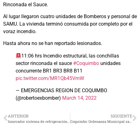
Rinconada el Sauce.
Al lugar llegaron cuatro unidades de Bomberos y personal de
SAMU. La vivienda terminó consumida por completo por el
voraz incendio.
Hasta ahora no se han reportado lesionados.
11:06 hrs Incendio estructural, las conchillas
sector rinconada el sauce
#Coquimbo
unidades
concurrente BR1 BR3 BR8 B11
pic.twitter.com/MR1Qb45VmW
— EMERGENCIAS REGION DE COQUIMBO
(@robertoexbomber)
March 14, 2022
ANTERIOR
SIGUIENTE
Innovador sistema de refrigeración solar abre gran interés en el sector productivo
Coquimbo: Ordenanza Municipal sanciona el Acoso Callejero y busca instaurar cultura del respeto