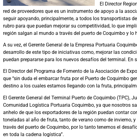
El Director Regio
red de proveedores que es un instrumento de apoyo a la asoci
seguir apoyando, principalmente, a todos los transportistas d
rubro para que puedan mejorar su competitividad, lo que impl
región salgan al mundo a través del puerto de Coquimbo y lo h
A su vez, el Gerente General de la Empresa Portuaria Coquimbo
desarrollo de este tipo de iniciativas como, mejorar las condic
puedan prepararse para los nuevos desafíos del terminal. En sín
El Director del Programa de Fomento de la Asociación de Expor
que “sin duda el embarcar fruta por el Puerto de Coquimbo gen
destino a los cuales estamos llegando con la fruta, principalm
El Gerente General del Terminal Puerto de Coquimbo (TPC), Ju
Comunidad Logística Portuaria Coquimbo, ya que nosotros sab
anhelo de que los exportadores de la región puedan contar con
toneladas al año de fruta, tanto de verano como de invierno, y
través del puerto de Coquimbo, por lo tanto tenemos el desafío
en toda la cadena logística”.