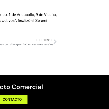
mbo, 1 de Andacollo, 9 de Vicuña,
 activos”, finalizó el Seremi
SIGUIENTE
nas con discapacidad en sectores rurales
cto Comercial
CONTACTO