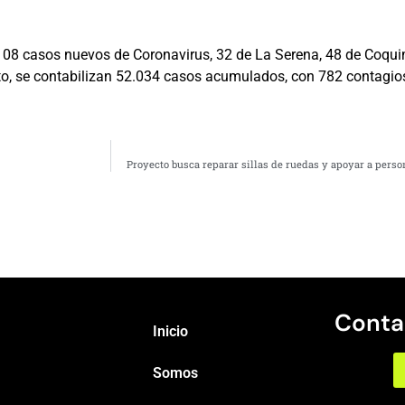
“108 casos nuevos de Coronavirus, 32 de La Serena, 48 de Coqui
 esto, se contabilizan 52.034 casos acumulados, con 782 contagios
Proyecto busca reparar sillas de ruedas y apoyar a perso
Conta
Inicio
Somos