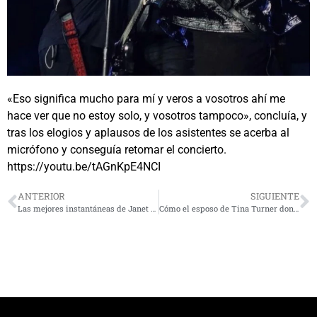
«Eso significa mucho para mí y veros a vosotros ahí me
hace ver que no estoy solo, y vosotros tampoco», concluía, y
tras los elogios y aplausos de los asistentes se acerba al
micrófono y conseguía retomar el concierto.
https://youtu.be/tAGnKpE4NCI
ANTERIOR
SIGUIENTE
Las mejores instantáneas de Janet Jackson: sirena en traje de baño, abdominales e incidente del Super Bowl
Cómo el esposo de Tina Turner donó un órgano para salvarla porque ‘no quería a otra mujer’