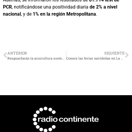
PCR
, notificándose una positividad diaria
de
2%
a nivel
nacional
, y de
1% en la región Metropolitana
.
ANTERIOR
SIGUIENTE
Resguardarán la acuicultura sustentable en la Bahía de Tongoy
Conoce las ferias navideñas en La Serena y Coquimbo: alistan remates