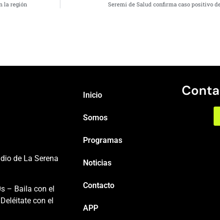
n la región
Seremi de Salud confirma caso positivo d
Conta
Inicio
Somos
Programas
adio de La Serena
Noticias
Contacto
s – Baila con el
Deléitate con el
APP