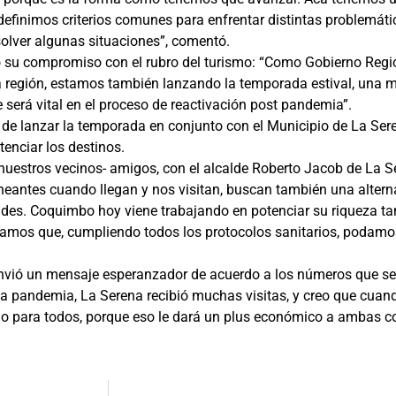
finimos criterios comunes para enfrentar distintas problemátic
olver algunas situaciones”, comentó.
tó su compromiso con el rubro del turismo: “Como Gobierno Re
 región, estamos también lanzando la temporada estival, una m
será vital en el proceso de reactivación post pandemia”.
de lanzar la temporada en conjunto con el Municipio de La Sere
enciar los destinos.
nuestros vecinos- amigos, con el alcalde Roberto Jacob de La 
aneantes cuando llegan y nos visitan, buscan también una alter
es. Coquimbo hoy viene trabajando en potenciar su riqueza ta
eramos que, cumpliendo todos los protocolos sanitarios, podamo
nvió un mensaje esperanzador de acuerdo a los números que se 
e la pandemia, La Serena recibió muchas visitas, y creo que cu
no para todos, porque eso le dará un plus económico a ambas c