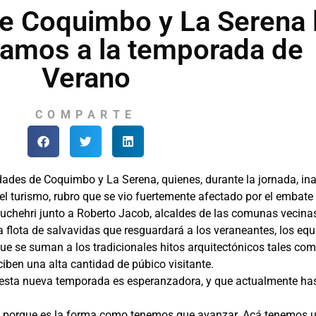
e Coquimbo y La Serena 
 vamos a la temporada de
Verano
COMPARTE
des de Coquimbo y La Serena, quienes, durante la jornada, ina
l turismo, rubro que se vio fuertemente afectado por el embate
uchehri junto a Roberto Jacob, alcaldes de las comunas vecinas
a flota de salvavidas que resguardará a los veraneantes, los eq
 que se suman a los tradicionales hitos arquitectónicos tales como
iben una alta cantidad de púbico visitante.
e esta nueva temporada es esperanzadora, y que actualmente hast
s, porque es la forma como tenemos que avanzar. Acá tenemos 