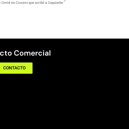
e Covid en Crucero que arribó a Coquimbo
cto Comercial
CONTACTO