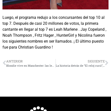
Luego, el programa redujo a los concursantes del top 10 al
top 7. Después de casi 20 millones de votos, la primera
cantante en llegar al top 7 es Leah Marlene . Jay Copeland ,
Noah Thompson , Fritz Hager , HunterGirl y Nicolina fueron
los siguientes nombres en ser llamados. ¡ El último puesto
fue para Christian Guardino !
ANTERIOR
SIGUIENTE
Blondie vive en Manchester: las leyendas se niegan a descansar en su legado con un set de gran éxito
La historia detrás de “El reloj cucú”, uno de los clásicos de Maná