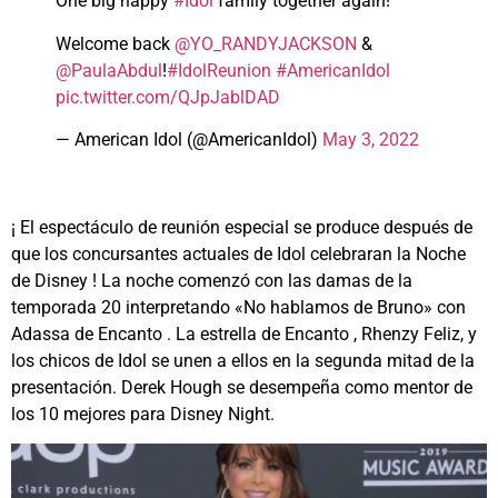
One big happy
#Idol
family together again!
Welcome back
@YO_RANDYJACKSON
&
@PaulaAbdul
!
#IdolReunion
#AmericanIdol
pic.twitter.com/QJpJablDAD
— American Idol (@AmericanIdol)
May 3, 2022
¡ El espectáculo de reunión especial se produce después de
que los concursantes actuales de Idol celebraran la Noche
de Disney ! La noche comenzó con las damas de la
temporada 20 interpretando «No hablamos de Bruno» con
Adassa de Encanto . La estrella de Encanto , Rhenzy Feliz, y
los chicos de Idol se unen a ellos en la segunda mitad de la
presentación. Derek Hough se desempeña como mentor de
los 10 mejores para Disney Night.