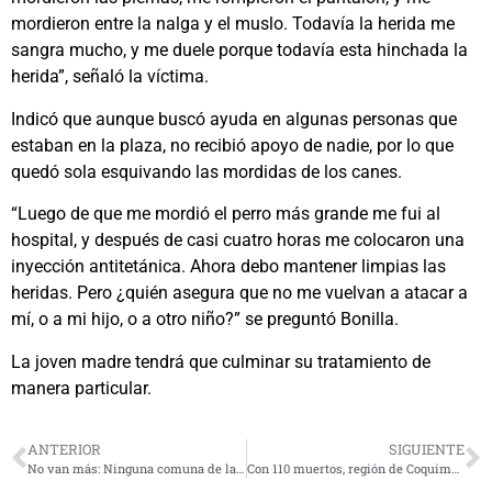
mordieron entre la nalga y el muslo. Todavía la herida me
sangra mucho, y me duele porque todavía esta hinchada la
herida”, señaló la víctima.
Indicó que aunque buscó ayuda en algunas personas que
estaban en la plaza, no recibió apoyo de nadie, por lo que
quedó sola esquivando las mordidas de los canes.
“Luego de que me mordió el perro más grande me fui al
hospital, y después de casi cuatro horas me colocaron una
inyección antitetánica. Ahora debo mantener limpias las
heridas. Pero ¿quién asegura que no me vuelvan a atacar a
mí, o a mi hijo, o a otro niño?” se preguntó Bonilla.
La joven madre tendrá que culminar su tratamiento de
manera particular.
ANTERIOR
SIGUIENTE
No van más: Ninguna comuna de la región celebrará Año Nuevo con fuegos artificiales
Con 110 muertos, región de Coquimbo exhibe la cifra más alta de fallecidos en accidentes de tránsito en dos décadas