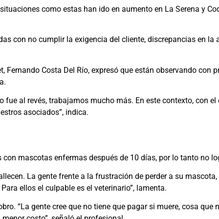
e situaciones como estas han ido en aumento en La Serena y 
as con no cumplir la exigencia del cliente, discrepancias en la 
vet, Fernando Costa Del Río, expresó que están observando con 
a.
e al revés, trabajamos mucho más. En este contexto, con el es
stros asociados”, indica.
tes con mascotas enfermas después de 10 días, por lo tanto no l
 fallecen. La gente frente a la frustración de perder a su masco
ara ellos el culpable es el veterinario”, lamenta.
ro. “La gente cree que no tiene que pagar si muere, cosa que no
 menor costo”, señaló el profesional.