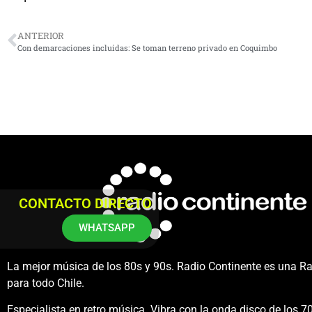
ANTERIOR
Con demarcaciones incluidas: Se toman terreno privado en Coquimbo
CONTACTO DIRECTO
WHATSAPP
La mejor música de los 80s y 90s. Radio Continente es una R
para todo Chile.
Especialista en retro música. Vibra con la onda disco de los 70