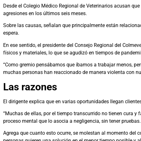
Desde el Colegio Médico Regional de Veterinarios acusan qu
agresiones en los últimos seis meses.
Sobre las causas, señalan que principalmente están relacionad
espera.
En ese sentido, el presidente del Consejo Regional del Colme
físicos y materiales, lo que se agudizó en tiempos de pandemi
“Como gremio pensábamos que íbamos a trabajar menos, pero fu
muchas personas han reaccionado de manera violenta con nue
Las razones
El dirigente explica que en varias oportunidades llegan clien
“Muchas de ellas, por el tiempo transcurrido no tienen cura y
proceso mental que lo asocia a negligencia, sin tener pruebas. P
Agrega que cuanto esto ocurre, se molestan al momento del cob
personas quieren una solución en el menor tiempo posible y al